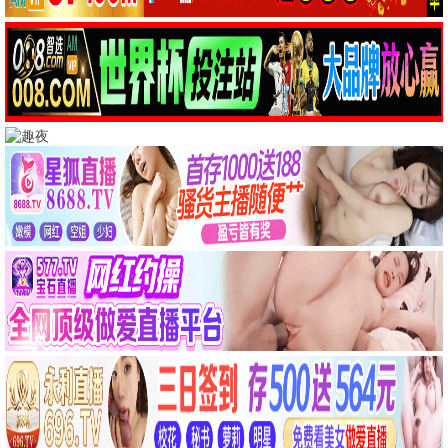
流浪地球·爱bb飞跃
欢乐科幻 · 2025
9.8
2025
爱bb精彩专线 · 独立画幅