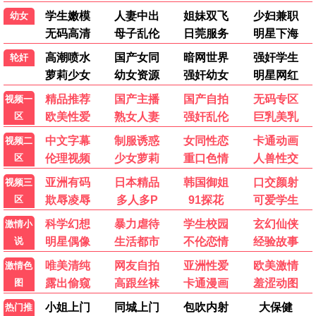
🇨🇳 爱bb国剧·精彩榜
城中之城·爱bb暗涌
欢乐金融暗战 · 2025
9.4
2025
爱bb精彩专线 · 独立画幅