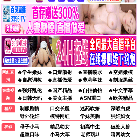
沙丘·爱bb救世主
欢乐科幻史诗 · 2025
9.7
2025
爱bb精彩专线 · 独立画幅