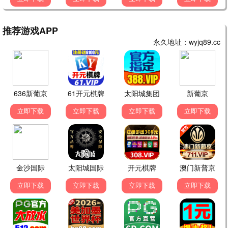
📺 爱bb剧集·精彩追
庆余年·爱bb篇
欢乐权谋巅峰 · 2025
9.9
2025
爱bb精彩专线 · 独立画幅