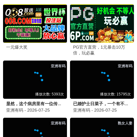
乘风破浪·爱bb版
欢乐炸场 · 2025
9.6
2025
爱bb精彩专线 · 独立画幅