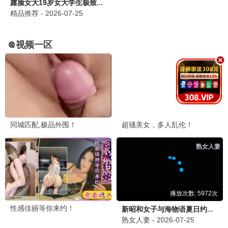
💗 爱bb热映·精彩榜
流浪地球·爱bb纪元
科幻精彩巨制 · 2025
9.9
2025
爱bb精彩专线 · 独立画幅